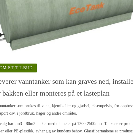
 OM ET TILBUD
everer vanntanker som kan graves ned, install
 bakken eller monteres på et lasteplan
nntanker som brukes til vann, kjemikalier og gjødsel, eksempelvis, for oppbev
sport osv. i jordbruk, hager og andre områder.
tvalg har 2m3 - 80m3 tanker med diameter på 1200-2500mm. Tankene er produs
ber eller PE-plastikk, avhengig av kundens behov. Glassfibertankene er produser