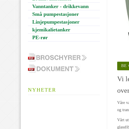
Vanntanker - drikkevann
Små pumpestasjoner
Linjepumpestasjoner
kjemikalietanker
PE-rør
BE
Vi l
over
NYHETER
Våre va
og tran
Vårt u
glassfi