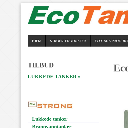
HJEM
STRONG PRODUKTER
ECOTANK PRODUK
TILBUD
Ec
LUKKEDE TANKER »
Lukkede tanker
Brannvanntanker