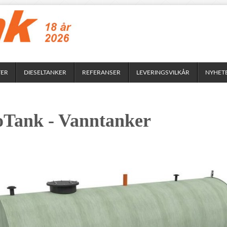
TER
DIESELTANKER
REFERANSER
LEVERINGSVILKÅR
NYHET
oTank - Vanntanker