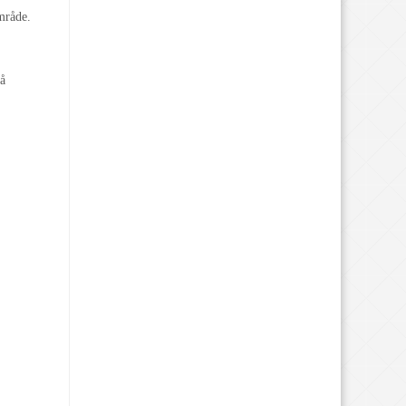
mråde.
på