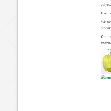
polyest
Hver ta
Vår fab
produk
Om nød
endrin