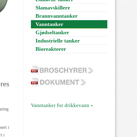
Slamavskillere
Brannvanntanker
Vanntanker
Gjødseltanker
Industrielle tanker
Bioreaktorer
eres
Vanntanker for drikkevann »
aring
ert i
t i