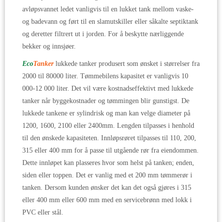
avløpsvannet ledet vanligvis til en lukket tank mellom vaske-
og badevann og ført til en slamutskiller eller såkalte septiktank
og deretter filtrert ut i jorden. For å beskytte nærliggende
bekker og innsjøer.
Eco
Tanker
lukkede tanker produsert som ønsket i størrelser fra
2000 til 80000 liter. Tømmebilens kapasitet er vanligvis 10
000-12 000 liter. Det vil være kostnadseffektivt med lukkede
tanker når byggekostnader og tømmingen blir gunstigst. De
lukkede tankene er sylindrisk og man kan velge diameter på
1200, 1600, 2100 eller 2400mm. Lengden tilpasses i henhold
til den ønskede kapasiteten. Innløpsrøret tilpasses til 110, 200,
315 eller 400 mm for å passe til utgående rør fra eiendommen.
Dette innløpet kan plasseres hvor som helst på tanken; enden,
siden eller toppen. Det er vanlig med et 200 mm tømmerør i
tanken. Dersom kunden ønsker det kan det også gjøres i 315
eller 400 mm eller 600 mm med en servicebrønn med lokk i
PVC eller stål.