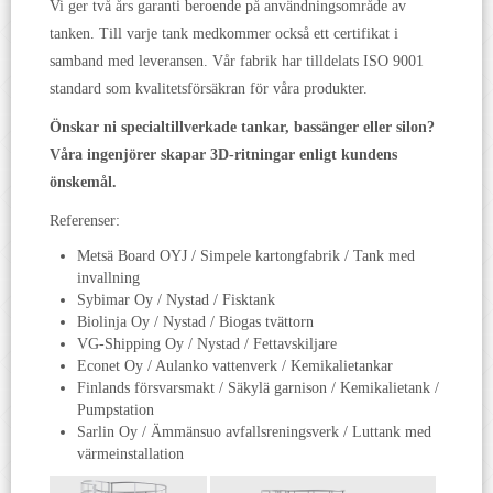
Vi ger två års garanti beroende på användningsområde av
tanken. Till varje tank medkommer också ett certifikat i
samband med leveransen. Vår fabrik har tilldelats ISO 9001
standard som kvalitetsförsäkran för våra produkter.
Önskar ni specialtillverkade tankar, bassänger eller silon?
Våra ingenjörer skapar 3D-ritningar enligt kundens
önskemål.
Referenser:
Metsä Board OYJ / Simpele kartongfabrik / Tank med
invallning
Sybimar Oy / Nystad / Fisktank
Biolinja Oy / Nystad / Biogas tvättorn
VG-Shipping Oy / Nystad / Fettavskiljare
Econet Oy / Aulanko vattenverk / Kemikalietankar
Finlands försvarsmakt / Säkylä garnison / Kemikalietank /
Pumpstation
Sarlin Oy / Ämmänsuo
avfallsreningsverk
/ Luttank med
värmeinstallation