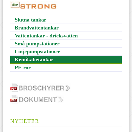
Slutna tankar
Brandvattentankar
Vattentankar - dricksvatten
Små pumpstationer
Linjepumpstationer
Kemikalietankar
PE-rör
NYHETER