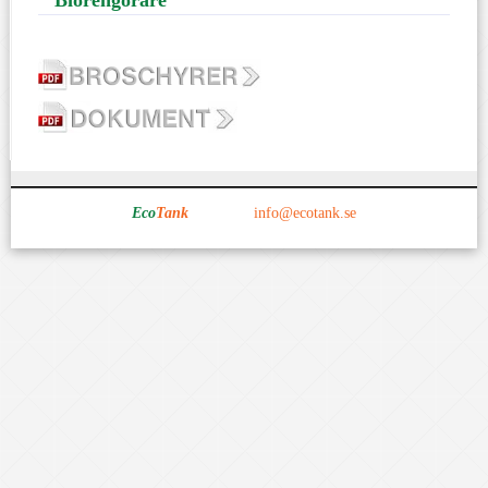
Biorengörare
Eco
Tank
• E-mail.
info@ecotank.se